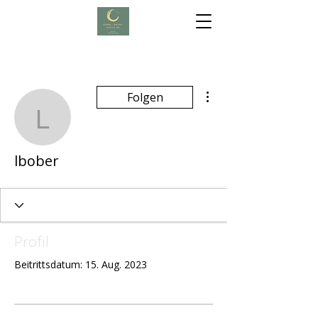
Weitere Optionen
Folgen
lbober
lbober
Profil
Beitrittsdatum: 15. Aug. 2023