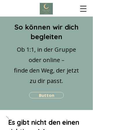
So können wir dich
begleiten
Ob 1:1, in der Gruppe
oder online –
finde den Weg, der jetzt
zu dir passt.
Button
Es gibt nicht den einen