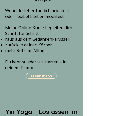
Wenn du lieber für dich arbeitest
oder flexibel bleiben möchtest:
Meine Online-Kurse begleiten dich
Schritt für Schritt:
raus aus dem Gedankenkarussell
zurück in deinen Körper
mehr Ruhe im Alltag
Du kannst jederzeit starten – in
deinem Tempo.
Mehr Infos
Yin Yoga – Loslassen im