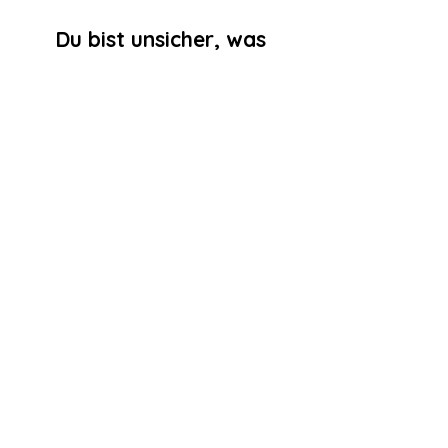
Du bist unsicher, was
gerade das Richtige ist?
Das ist völlig normal.
Genau dafür gibt es das
Erstgespräch.
Gemeinsam schauen wir:
wo du gerade stehst
was du brauchst
welcher Weg für dich sinnvoll ist
Dein erster Schritt zurück zu dir
Du musst das nicht alleine
herausfinden.
👉 Vereinbare hier dein kostenfreies
Erstgespräch