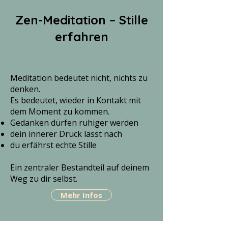
Zen-Meditation – Stille
erfahren
Meditation bedeutet nicht, nichts zu
denken.
Es bedeutet, wieder in Kontakt mit
dem Moment zu kommen.
Gedanken dürfen ruhiger werden
dein innerer Druck lässt nach
du erfährst echte Stille
Ein zentraler Bestandteil auf deinem
Weg zu dir selbst.
Mehr Infos