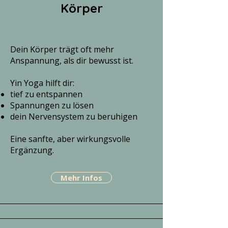
Körper
Dein Körper trägt oft mehr
Anspannung, als dir bewusst ist.
Yin Yoga hilft dir:
tief zu entspannen
Spannungen zu lösen
dein Nervensystem zu beruhigen
Eine sanfte, aber wirkungsvolle
Ergänzung.
Mehr Infos