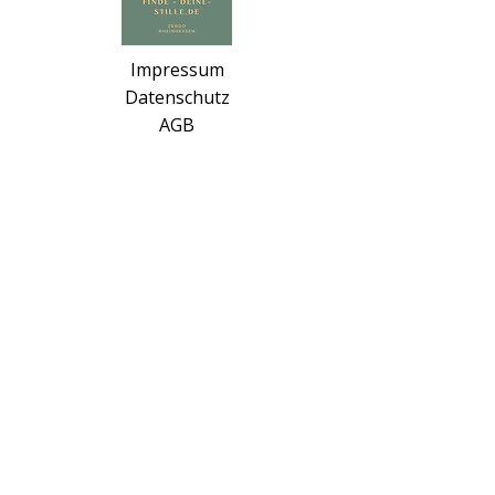
Impressum
Datenschutz
AGB
Haftungsausschluss
Tel. 06732/9321062
info@zendo-rheinhessen.de
Neunröhrenplatz 3
55286 Wörrstadt
Social Media