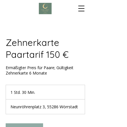
Zehnerkarte
Paartarif 150 €
Ermäßigter Preis für Paare; Gültigkeit
Zehnerkarte 6 Monate
1 Std. 30 Min.
1
S
t
Neunröhrenplatz 3, 55286 Wörrstadt
d
3
0
M