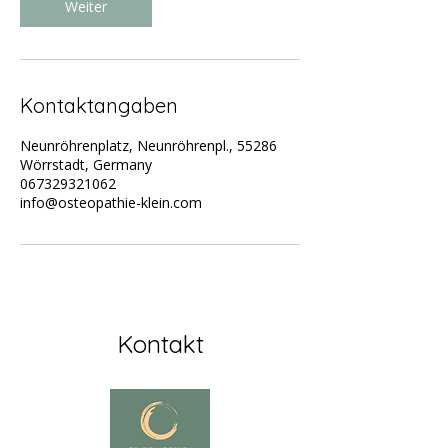
Weiter
i
n
.
Kontaktangaben
Neunröhrenplatz, Neunröhrenpl., 55286
Wörrstadt, Germany
067329321062
info@osteopathie-klein.com
Kontakt