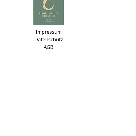
Impressum
Datenschutz
AGB
Haftungsausschluss
Tel. 06732/9321062
info@zendo-rheinhessen.de
Neunröhrenplatz 3
55286 Wörrstadt
Social Media